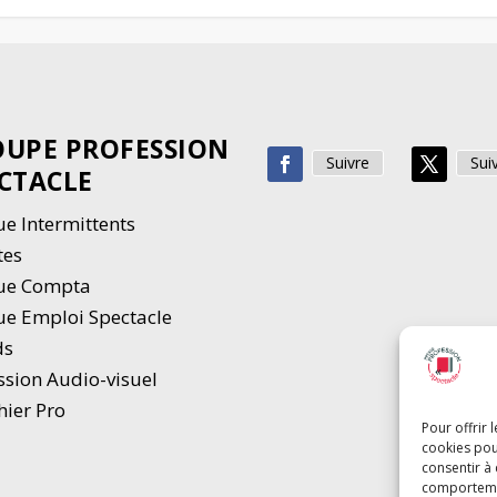
UPE PROFESSION
Suivre
Sui
CTACLE
e Intermittents
tes
ue Compta
e Emploi Spectacle
ds
ssion Audio-visuel
hier Pro
Pour offrir 
cookies pou
consentir à
comportement