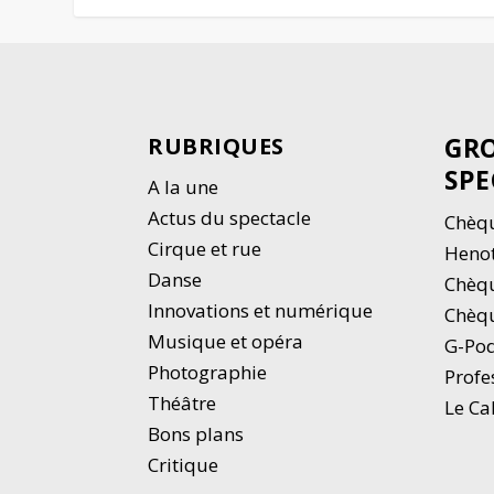
GRO
RUBRIQUES
SPE
A la une
Actus du spectacle
Chèqu
Cirque et rue
Heno
Danse
Chèq
Innovations et numérique
Chèqu
Musique et opéra
G-Po
Photographie
Profe
Thé
â
tre
Le Ca
Bons plans
Critique