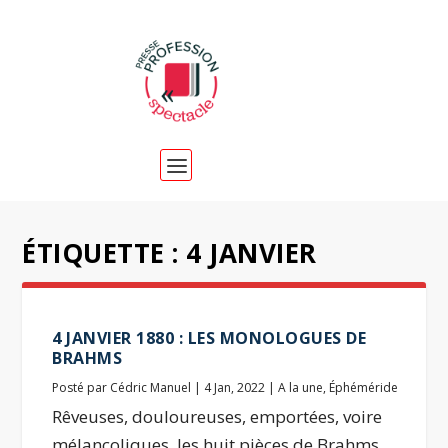
ÉTIQUETTE :
4 JANVIER
4 JANVIER 1880 : LES MONOLOGUES DE
BRAHMS
Posté par
Cédric Manuel
|
4 Jan, 2022
|
A la une
,
Éphéméride
Rêveuses, douloureuses, emportées, voire
mélancoliques, les huit pièces de Brahms