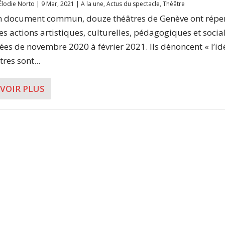
Élodie Norto
|
9 Mar, 2021
|
A la une
,
Actus du spectacle
,
Théâtre
 document commun, douze théâtres de Genève ont réper
les actions artistiques, culturelles, pédagogiques et socia
ées de novembre 2020 à février 2021. Ils dénoncent « l’i
tres sont...
AVOIR PLUS