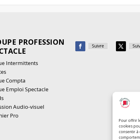
UPE PROFESSION
Suivre
Sui
CTACLE
e Intermittents
tes
ue Compta
e Emploi Spectacle
ds
ssion Audio-visuel
hier Pro
Pour offrir 
cookies pou
consentir à
comportement