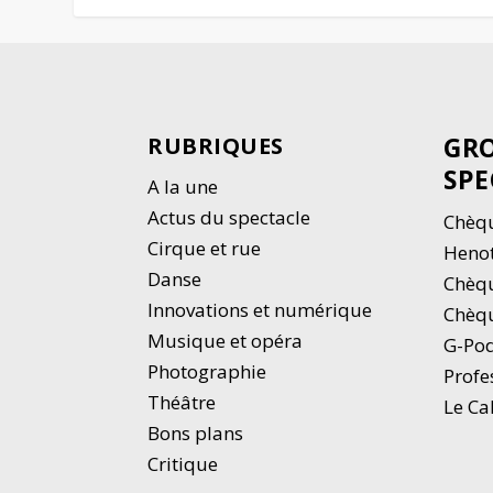
GRO
RUBRIQUES
SPE
A la une
Actus du spectacle
Chèqu
Cirque et rue
Heno
Danse
Chèq
Innovations et numérique
Chèqu
Musique et opéra
G-Po
Photographie
Profe
Thé
â
tre
Le Ca
Bons plans
Critique