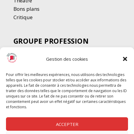
Thé
â
tre
Bons plans
Critique
GROUPE PROFESSION
SPECTACLE
Gestion des cookies
Chèque Intermittents
Henotes
Pour offrir les meilleures expériences, nous utilisons des technologies
Chèque Compta
telles que les cookies pour stocker et/ou accéder aux informations des
Chèque Emploi Spectacle
appareils. Le fait de consentir à ces technologies nous permettra de
traiter des données telles que le comportement de navigation ou les ID
G-Pods
uniques sur ce site. Le fait de ne pas consentir ou de retirer son
consentement peut avoir un effet négatif sur certaines caractéristiques
Profession Audio-visuel
Suivre
Suivre
et fonctions.
Le Cahier Pro
ACCEPTER