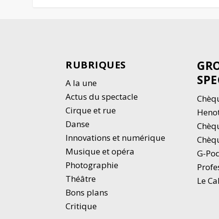
GRO
RUBRIQUES
SPE
A la une
Actus du spectacle
Chèqu
Cirque et rue
Heno
Danse
Chèq
Innovations et numérique
Chèqu
Musique et opéra
G-Po
Photographie
Profe
Thé
â
tre
Le Ca
Bons plans
Critique