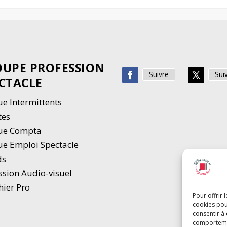
UPE PROFESSION
Suivre
Sui
CTACLE
e Intermittents
tes
ue Compta
e Emploi Spectacle
ds
ssion Audio-visuel
hier Pro
Pour offrir 
cookies pou
consentir à
comportement