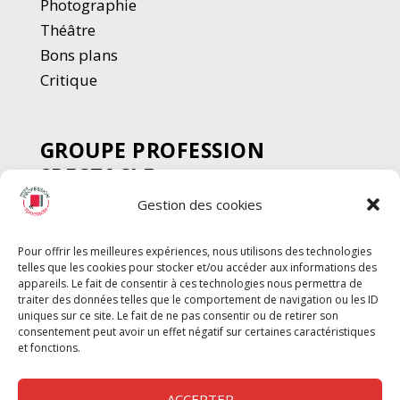
Photographie
Thé
â
tre
Bons plans
Critique
GROUPE PROFESSION
SPECTACLE
Gestion des cookies
Chèque Intermittents
Henotes
Pour offrir les meilleures expériences, nous utilisons des technologies
Chèque Compta
telles que les cookies pour stocker et/ou accéder aux informations des
Chèque Emploi Spectacle
appareils. Le fait de consentir à ces technologies nous permettra de
traiter des données telles que le comportement de navigation ou les ID
G-Pods
uniques sur ce site. Le fait de ne pas consentir ou de retirer son
consentement peut avoir un effet négatif sur certaines caractéristiques
Profession Audio-visuel
Suivre
Suivre
et fonctions.
Le Cahier Pro
ACCEPTER