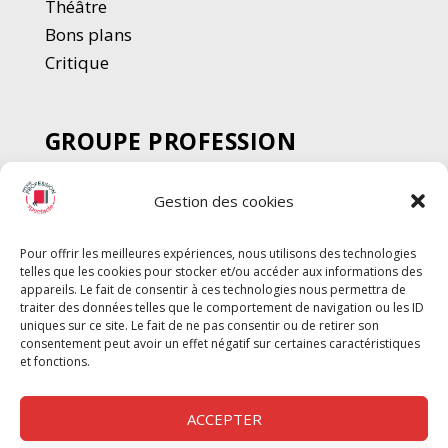
Thé
â
tre
Bons plans
Critique
GROUPE PROFESSION
SPECTACLE
Gestion des cookies
Chèque Intermittents
Henotes
Pour offrir les meilleures expériences, nous utilisons des technologies
Chèque Compta
telles que les cookies pour stocker et/ou accéder aux informations des
Chèque Emploi Spectacle
appareils. Le fait de consentir à ces technologies nous permettra de
traiter des données telles que le comportement de navigation ou les ID
G-Pods
uniques sur ce site. Le fait de ne pas consentir ou de retirer son
consentement peut avoir un effet négatif sur certaines caractéristiques
Profession Audio-visuel
Suivre
Suivre
et fonctions.
Le Cahier Pro
ACCEPTER