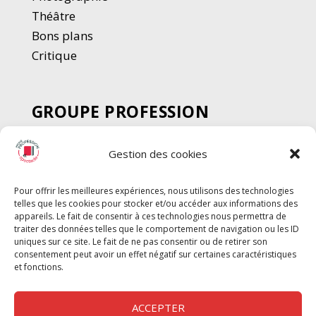
Thé
â
tre
Bons plans
Critique
GROUPE PROFESSION
SPECTACLE
Gestion des cookies
Chèque Intermittents
Henotes
Pour offrir les meilleures expériences, nous utilisons des technologies
Chèque Compta
telles que les cookies pour stocker et/ou accéder aux informations des
Chèque Emploi Spectacle
appareils. Le fait de consentir à ces technologies nous permettra de
traiter des données telles que le comportement de navigation ou les ID
G-Pods
uniques sur ce site. Le fait de ne pas consentir ou de retirer son
consentement peut avoir un effet négatif sur certaines caractéristiques
Profession Audio-visuel
Suivre
Suivre
et fonctions.
Le Cahier Pro
ACCEPTER