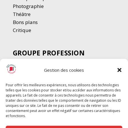
Photographie
Thé
â
tre
Bons plans
Critique
GROUPE PROFESSION
SPECTACLE
Gestion des cookies
Chèque Intermittents
Henotes
Pour offrir les meilleures expériences, nous utilisons des technologies
Chèque Compta
telles que les cookies pour stocker et/ou accéder aux informations des
Chèque Emploi Spectacle
appareils. Le fait de consentir à ces technologies nous permettra de
traiter des données telles que le comportement de navigation ou les ID
G-Pods
uniques sur ce site. Le fait de ne pas consentir ou de retirer son
consentement peut avoir un effet négatif sur certaines caractéristiques
Profession Audio-visuel
Suivre
Suivre
et fonctions.
Le Cahier Pro