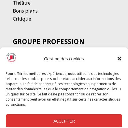
Thé
â
tre
Bons plans
Critique
GROUPE PROFESSION
SPECTACLE
Gestion des cookies
Chèque Intermittents
Henotes
Pour offrir les meilleures expériences, nous utilisons des technologies
Chèque Compta
telles que les cookies pour stocker et/ou accéder aux informations des
Chèque Emploi Spectacle
appareils. Le fait de consentir à ces technologies nous permettra de
traiter des données telles que le comportement de navigation ou les ID
G-Pods
uniques sur ce site. Le fait de ne pas consentir ou de retirer son
consentement peut avoir un effet négatif sur certaines caractéristiques
Profession Audio-visuel
Suivre
Suivre
et fonctions.
Le Cahier Pro
ACCEPTER