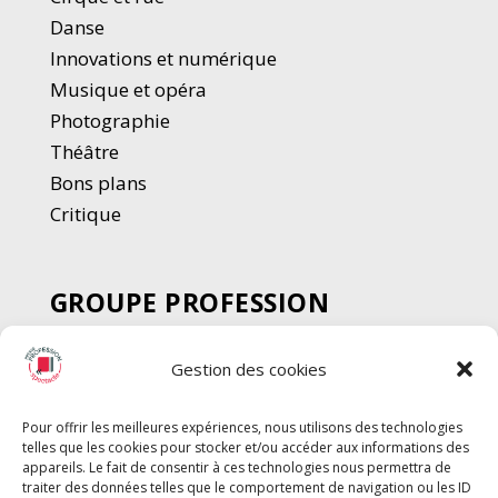
Danse
Innovations et numérique
Musique et opéra
Photographie
Thé
â
tre
Bons plans
Critique
GROUPE PROFESSION
SPECTACLE
Gestion des cookies
Chèque Intermittents
Henotes
Pour offrir les meilleures expériences, nous utilisons des technologies
Chèque Compta
telles que les cookies pour stocker et/ou accéder aux informations des
Chèque Emploi Spectacle
appareils. Le fait de consentir à ces technologies nous permettra de
traiter des données telles que le comportement de navigation ou les ID