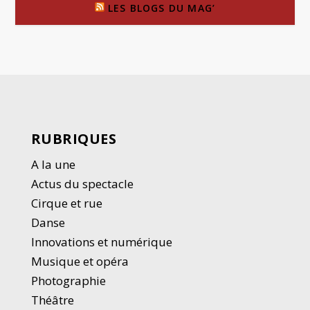
LES BLOGS DU MAG’
RUBRIQUES
A la une
Actus du spectacle
Cirque et rue
Danse
Innovations et numérique
Musique et opéra
Photographie
Thé
â
tre