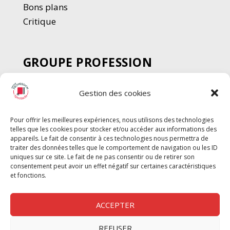
Bons plans
Critique
GROUPE PROFESSION
SPECTACLE
Gestion des cookies
Chèque Intermittents
Henotes
Pour offrir les meilleures expériences, nous utilisons des technologies
Chèque Compta
telles que les cookies pour stocker et/ou accéder aux informations des
Chèque Emploi Spectacle
appareils. Le fait de consentir à ces technologies nous permettra de
traiter des données telles que le comportement de navigation ou les ID
G-Pods
uniques sur ce site. Le fait de ne pas consentir ou de retirer son
consentement peut avoir un effet négatif sur certaines caractéristiques
Profession Audio-visuel
Suivre
Suivre
et fonctions.
Le Cahier Pro
ACCEPTER
REFUSER