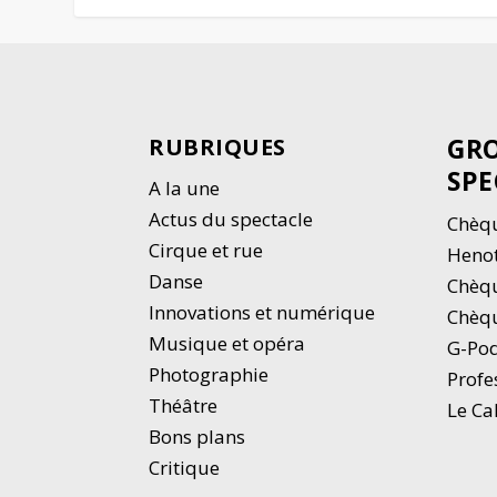
GRO
RUBRIQUES
SPE
A la une
Actus du spectacle
Chèqu
Cirque et rue
Heno
Danse
Chèq
Innovations et numérique
Chèqu
Musique et opéra
G-Po
Photographie
Profe
Thé
â
tre
Le Ca
Bons plans
Critique