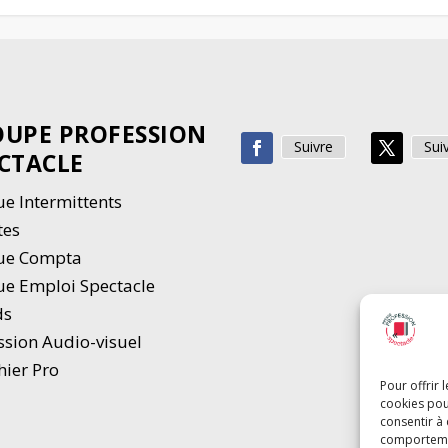
UPE PROFESSION
Suivre
Sui
CTACLE
e Intermittents
tes
ue Compta
e Emploi Spectacle
ds
ssion Audio-visuel
hier Pro
Pour offrir 
cookies pou
consentir à
comportement