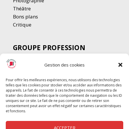
Photographie
Thé
â
tre
Bons plans
Critique
GROUPE PROFESSION
SPECTACLE
Gestion des cookies
Chèque Intermittents
Henotes
Pour offrir les meilleures expériences, nous utilisons des technologies
Chèque Compta
telles que les cookies pour stocker et/ou accéder aux informations des
Chèque Emploi Spectacle
appareils. Le fait de consentir à ces technologies nous permettra de
traiter des données telles que le comportement de navigation ou les ID
G-Pods
uniques sur ce site. Le fait de ne pas consentir ou de retirer son
consentement peut avoir un effet négatif sur certaines caractéristiques
Profession Audio-visuel
Suivre
Suivre
et fonctions.
Le Cahier Pro
ACCEPTER