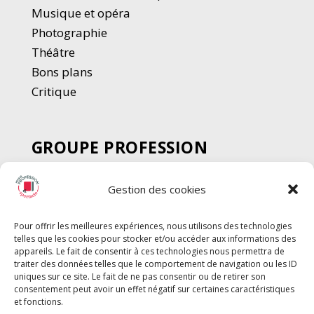
Musique et opéra
Photographie
Thé
â
tre
Bons plans
Critique
GROUPE PROFESSION
SPECTACLE
Gestion des cookies
Chèque Intermittents
Henotes
Pour offrir les meilleures expériences, nous utilisons des technologies
Chèque Compta
telles que les cookies pour stocker et/ou accéder aux informations des
Chèque Emploi Spectacle
appareils. Le fait de consentir à ces technologies nous permettra de
traiter des données telles que le comportement de navigation ou les ID
G-Pods
uniques sur ce site. Le fait de ne pas consentir ou de retirer son
consentement peut avoir un effet négatif sur certaines caractéristiques
Profession Audio-visuel
Suivre
Suivre
et fonctions.
Le Cahier Pro