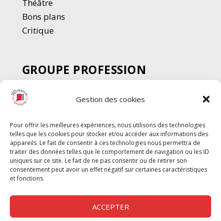
Thé
â
tre
Bons plans
Critique
GROUPE PROFESSION
SPECTACLE
Gestion des cookies
Chèque Intermittents
Henotes
Pour offrir les meilleures expériences, nous utilisons des technologies
Chèque Compta
telles que les cookies pour stocker et/ou accéder aux informations des
Chèque Emploi Spectacle
appareils. Le fait de consentir à ces technologies nous permettra de
traiter des données telles que le comportement de navigation ou les ID
G-Pods
uniques sur ce site. Le fait de ne pas consentir ou de retirer son
consentement peut avoir un effet négatif sur certaines caractéristiques
Profession Audio-visuel
Suivre
Suivre
et fonctions.
Le Cahier Pro
ACCEPTER