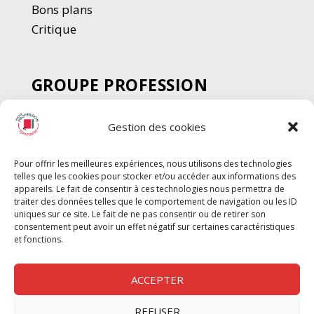
Bons plans
Critique
GROUPE PROFESSION
SPECTACLE
Gestion des cookies
Chèque Intermittents
Henotes
Pour offrir les meilleures expériences, nous utilisons des technologies
Chèque Compta
telles que les cookies pour stocker et/ou accéder aux informations des
Chèque Emploi Spectacle
appareils. Le fait de consentir à ces technologies nous permettra de
traiter des données telles que le comportement de navigation ou les ID
G-Pods
uniques sur ce site. Le fait de ne pas consentir ou de retirer son
consentement peut avoir un effet négatif sur certaines caractéristiques
Profession Audio-visuel
Suivre
Suivre
et fonctions.
Le Cahier Pro
ACCEPTER
REFUSER