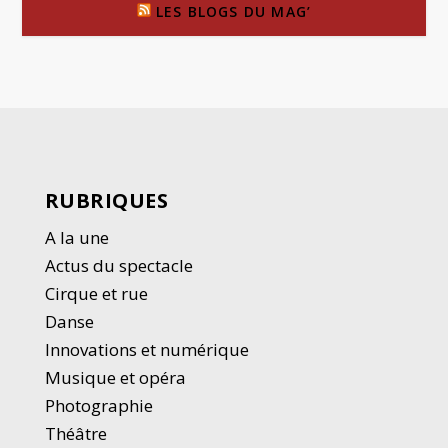
LES BLOGS DU MAG’
RUBRIQUES
A la une
Actus du spectacle
Cirque et rue
Danse
Innovations et numérique
Musique et opéra
Photographie
Thé
â
tre