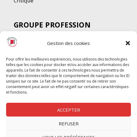
Critique
GROUPE PROFESSION
SPECTACLE
Gestion des cookies
Chèque Intermittents
Henotes
Pour offrir les meilleures expériences, nous utilisons des technologies
Chèque Compta
telles que les cookies pour stocker et/ou accéder aux informations des
Chèque Emploi Spectacle
appareils. Le fait de consentir à ces technologies nous permettra de
traiter des données telles que le comportement de navigation ou les ID
G-Pods
uniques sur ce site. Le fait de ne pas consentir ou de retirer son
consentement peut avoir un effet négatif sur certaines caractéristiques
Profession Audio-visuel
Suivre
Suivre
et fonctions.
Le Cahier Pro
ACCEPTER
REFUSER
Nous contacter