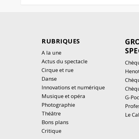
GRO
RUBRIQUES
SPE
A la une
Actus du spectacle
Chèqu
Cirque et rue
Heno
Danse
Chèq
Innovations et numérique
Chèqu
Musique et opéra
G-Po
Photographie
Profe
Thé
â
tre
Le Ca
Bons plans
Critique