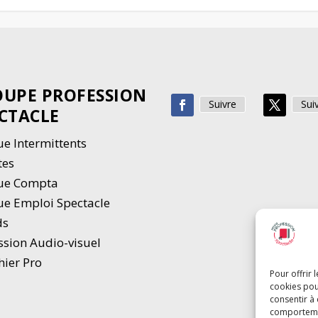
UPE PROFESSION
Suivre
Sui
CTACLE
e Intermittents
tes
ue Compta
e Emploi Spectacle
ds
ssion Audio-visuel
hier Pro
Pour offrir 
cookies pou
consentir à
comportement