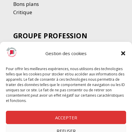
Bons plans
Critique
GROUPE PROFESSION
SPECTACLE
Gestion des cookies
Chèque Intermittents
Henotes
Pour offrir les meilleures expériences, nous utilisons des technologies
Chèque Compta
telles que les cookies pour stocker et/ou accéder aux informations des
Chèque Emploi Spectacle
appareils. Le fait de consentir à ces technologies nous permettra de
traiter des données telles que le comportement de navigation ou les ID
G-Pods
uniques sur ce site. Le fait de ne pas consentir ou de retirer son
consentement peut avoir un effet négatif sur certaines caractéristiques
Profession Audio-visuel
Suivre
Suivre
et fonctions.
Le Cahier Pro
ACCEPTER
REFUSER