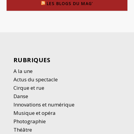
LES BLOGS DU MAG’
RUBRIQUES
A la une
Actus du spectacle
Cirque et rue
Danse
Innovations et numérique
Musique et opéra
Photographie
Thé
â
tre