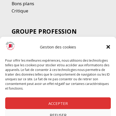
Bons plans
Critique
GROUPE PROFESSION
SPECTACLE
Gestion des cookies
Chèque Intermittents
Henotes
Pour offrir les meilleures expériences, nous utilisons des technologies
Chèque Compta
telles que les cookies pour stocker et/ou accéder aux informations des
Chèque Emploi Spectacle
appareils. Le fait de consentir à ces technologies nous permettra de
traiter des données telles que le comportement de navigation ou les ID
G-Pods
uniques sur ce site. Le fait de ne pas consentir ou de retirer son
consentement peut avoir un effet négatif sur certaines caractéristiques
Profession Audio-visuel
Suivre
Suivre
et fonctions.
Le Cahier Pro
ACCEPTER
REFUSER