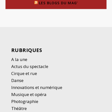
LES BLOGS DU MAG’
RUBRIQUES
A la une
Actus du spectacle
Cirque et rue
Danse
Innovations et numérique
Musique et opéra
Photographie
Thé
â
tre