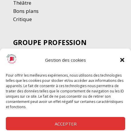
Thé
â
tre
Bons plans
Critique
GROUPE PROFESSION
SPECTACLE
Gestion des cookies
Chèque Intermittents
Henotes
Pour offrir les meilleures expériences, nous utilisons des technologies
Chèque Compta
telles que les cookies pour stocker et/ou accéder aux informations des
Chèque Emploi Spectacle
appareils. Le fait de consentir à ces technologies nous permettra de
traiter des données telles que le comportement de navigation ou les ID
G-Pods
uniques sur ce site. Le fait de ne pas consentir ou de retirer son
consentement peut avoir un effet négatif sur certaines caractéristiques
Profession Audio-visuel
Suivre
Suivre
et fonctions.
Le Cahier Pro
ACCEPTER