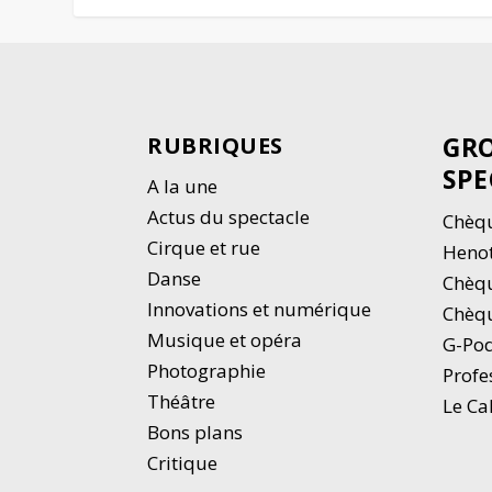
GRO
RUBRIQUES
SPE
A la une
Actus du spectacle
Chèqu
Cirque et rue
Heno
Danse
Chèq
Innovations et numérique
Chèqu
Musique et opéra
G-Po
Photographie
Profe
Thé
â
tre
Le Ca
Bons plans
Critique