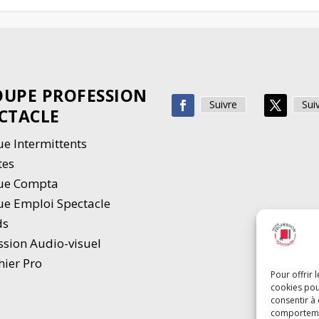
UPE PROFESSION
Suivre
Sui
CTACLE
e Intermittents
tes
ue Compta
e Emploi Spectacle
ds
ssion Audio-visuel
hier Pro
Pour offrir 
cookies pou
consentir à
comportement