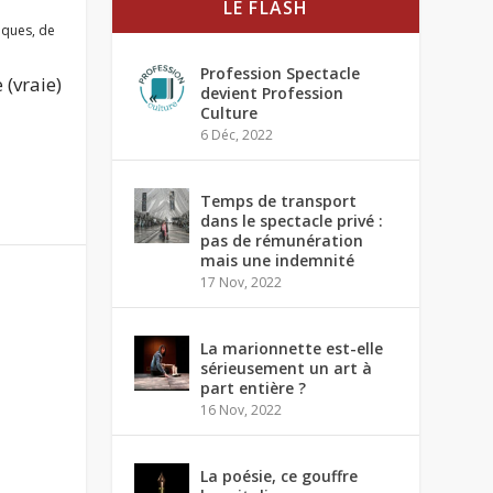
LE FLASH
tiques
,
de
Profession Spectacle
 (vraie)
devient Profession
Culture
6 Déc, 2022
Temps de transport
dans le spectacle privé :
pas de rémunération
mais une indemnité
17 Nov, 2022
La marionnette est-elle
sérieusement un art à
part entière ?
16 Nov, 2022
La poésie, ce gouffre