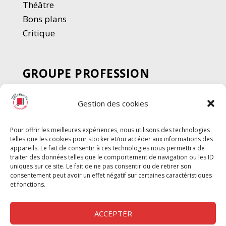
Thé
â
tre
Bons plans
Critique
GROUPE PROFESSION
SPECTACLE
Gestion des cookies
Chèque Intermittents
Henotes
Pour offrir les meilleures expériences, nous utilisons des technologies
Chèque Compta
telles que les cookies pour stocker et/ou accéder aux informations des
Chèque Emploi Spectacle
appareils. Le fait de consentir à ces technologies nous permettra de
traiter des données telles que le comportement de navigation ou les ID
G-Pods
uniques sur ce site. Le fait de ne pas consentir ou de retirer son
consentement peut avoir un effet négatif sur certaines caractéristiques
Profession Audio-visuel
Suivre
Suivre
et fonctions.
Le Cahier Pro
ACCEPTER