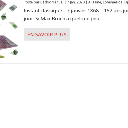
Posté par
Cédric Manuel
|
7 Jan, 2020
|
A la une
,
Éphéméride
,
Op
Instant classique – 7 janvier 1868… 152 ans j
jour. Si Max Bruch a quelque peu...
EN SAVOIR PLUS