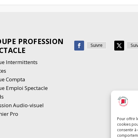
UPE PROFESSION
Suivre
Sui
CTACLE
e Intermittents
tes
ue Compta
e Emploi Spectacle
ds
ssion Audio-visuel
hier Pro
Pour offrir 
cookies pou
consentir à
comportement