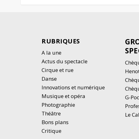
GRO
RUBRIQUES
SPE
A la une
Actus du spectacle
Chèqu
Cirque et rue
Heno
Danse
Chèq
Innovations et numérique
Chèqu
Musique et opéra
G-Po
Photographie
Profe
Thé
â
tre
Le Ca
Bons plans
Critique