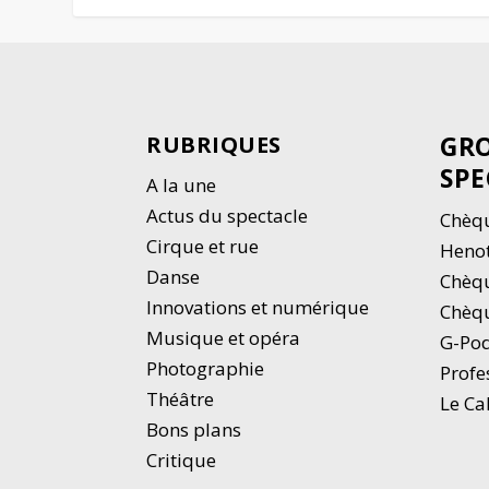
GRO
RUBRIQUES
SPE
A la une
Actus du spectacle
Chèqu
Cirque et rue
Heno
Danse
Chèq
Innovations et numérique
Chèqu
Musique et opéra
G-Po
Photographie
Profe
Thé
â
tre
Le Ca
Bons plans
Critique