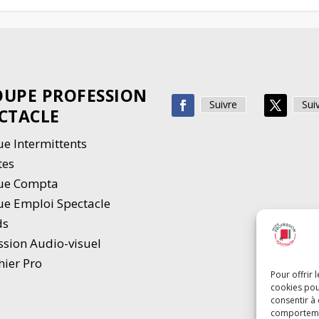
UPE PROFESSION
Suivre
Sui
CTACLE
e Intermittents
tes
ue Compta
e Emploi Spectacle
ds
ssion Audio-visuel
hier Pro
Pour offrir 
cookies pou
consentir à
comportement