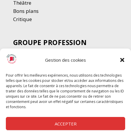
Thé
â
tre
Bons plans
Critique
GROUPE PROFESSION
SPECTACLE
Gestion des cookies
Chèque Intermittents
Henotes
Pour offrir les meilleures expériences, nous utilisons des technologies
Chèque Compta
telles que les cookies pour stocker et/ou accéder aux informations des
Chèque Emploi Spectacle
appareils. Le fait de consentir à ces technologies nous permettra de
traiter des données telles que le comportement de navigation ou les ID
G-Pods
uniques sur ce site. Le fait de ne pas consentir ou de retirer son
consentement peut avoir un effet négatif sur certaines caractéristiques
Profession Audio-visuel
Suivre
Suivre
et fonctions.
Le Cahier Pro
ACCEPTER