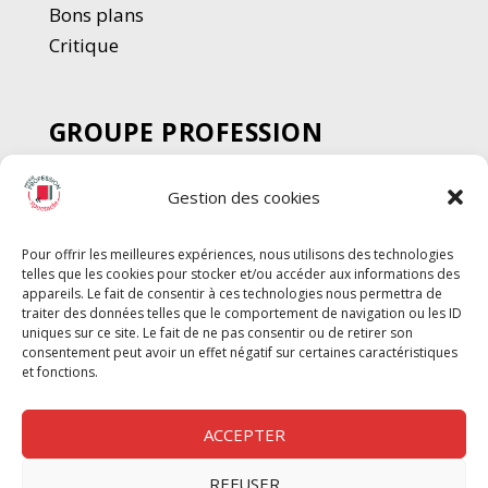
Bons plans
Critique
GROUPE PROFESSION
SPECTACLE
Gestion des cookies
Chèque Intermittents
Henotes
Pour offrir les meilleures expériences, nous utilisons des technologies
Chèque Compta
telles que les cookies pour stocker et/ou accéder aux informations des
Chèque Emploi Spectacle
appareils. Le fait de consentir à ces technologies nous permettra de
traiter des données telles que le comportement de navigation ou les ID
G-Pods
uniques sur ce site. Le fait de ne pas consentir ou de retirer son
consentement peut avoir un effet négatif sur certaines caractéristiques
Profession Audio-visuel
Suivre
Suivre
et fonctions.
Le Cahier Pro
ACCEPTER
REFUSER