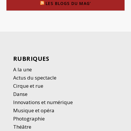
LES BLOGS DU MAG’
RUBRIQUES
A la une
Actus du spectacle
Cirque et rue
Danse
Innovations et numérique
Musique et opéra
Photographie
Thé
â
tre