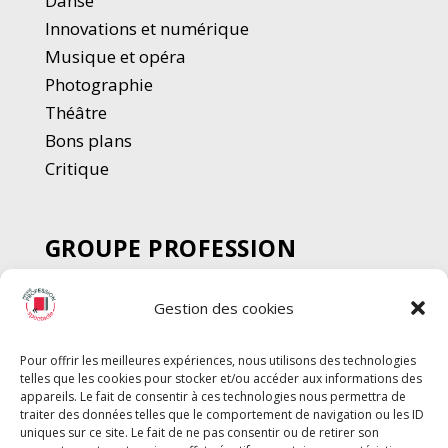
Danse
Innovations et numérique
Musique et opéra
Photographie
Thé
â
tre
Bons plans
Critique
GROUPE PROFESSION
SPECTACLE
Gestion des cookies
Chèque Intermittents
Henotes
Pour offrir les meilleures expériences, nous utilisons des technologies
Chèque Compta
telles que les cookies pour stocker et/ou accéder aux informations des
Chèque Emploi Spectacle
appareils. Le fait de consentir à ces technologies nous permettra de
traiter des données telles que le comportement de navigation ou les ID
G-Pods
uniques sur ce site. Le fait de ne pas consentir ou de retirer son