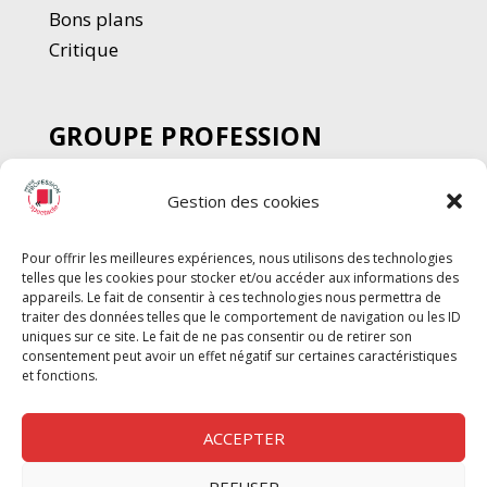
Bons plans
Critique
GROUPE PROFESSION
SPECTACLE
Gestion des cookies
Chèque Intermittents
Henotes
Pour offrir les meilleures expériences, nous utilisons des technologies
Chèque Compta
telles que les cookies pour stocker et/ou accéder aux informations des
Chèque Emploi Spectacle
appareils. Le fait de consentir à ces technologies nous permettra de
traiter des données telles que le comportement de navigation ou les ID
G-Pods
uniques sur ce site. Le fait de ne pas consentir ou de retirer son
consentement peut avoir un effet négatif sur certaines caractéristiques
Profession Audio-visuel
Suivre
Suivre
et fonctions.
Le Cahier Pro
ACCEPTER
REFUSER