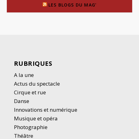
LES BLOGS DU MAG’
RUBRIQUES
A la une
Actus du spectacle
Cirque et rue
Danse
Innovations et numérique
Musique et opéra
Photographie
Thé
â
tre