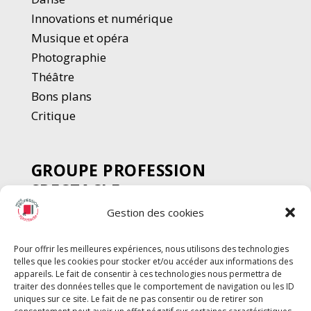
Innovations et numérique
Musique et opéra
Photographie
Thé
â
tre
Bons plans
Critique
GROUPE PROFESSION
SPECTACLE
Gestion des cookies
Chèque Intermittents
Henotes
Pour offrir les meilleures expériences, nous utilisons des technologies
Chèque Compta
telles que les cookies pour stocker et/ou accéder aux informations des
Chèque Emploi Spectacle
appareils. Le fait de consentir à ces technologies nous permettra de
traiter des données telles que le comportement de navigation ou les ID
G-Pods
uniques sur ce site. Le fait de ne pas consentir ou de retirer son