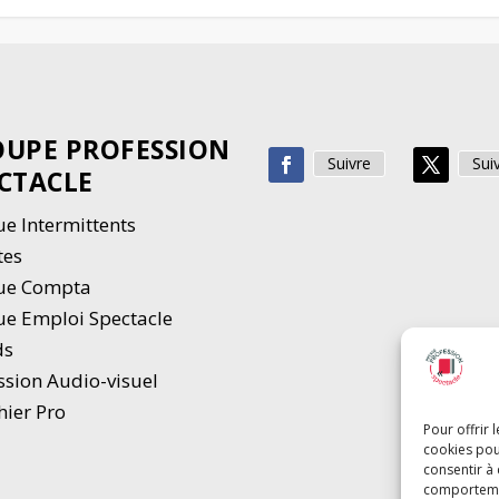
UPE PROFESSION
Suivre
Sui
CTACLE
e Intermittents
tes
ue Compta
e Emploi Spectacle
ds
ssion Audio-visuel
hier Pro
Pour offrir 
cookies pou
consentir à
comportement