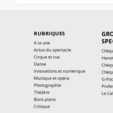
GRO
RUBRIQUES
SPE
A la une
Actus du spectacle
Chèqu
Cirque et rue
Heno
Danse
Chèq
Innovations et numérique
Chèqu
Musique et opéra
G-Po
Photographie
Profe
Thé
â
tre
Le Ca
Bons plans
Critique