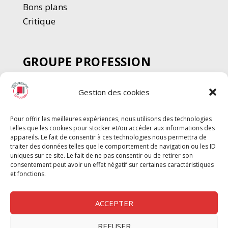
Bons plans
Critique
GROUPE PROFESSION
SPECTACLE
Gestion des cookies
Chèque Intermittents
Henotes
Pour offrir les meilleures expériences, nous utilisons des technologies
Chèque Compta
telles que les cookies pour stocker et/ou accéder aux informations des
Chèque Emploi Spectacle
appareils. Le fait de consentir à ces technologies nous permettra de
traiter des données telles que le comportement de navigation ou les ID
G-Pods
uniques sur ce site. Le fait de ne pas consentir ou de retirer son
consentement peut avoir un effet négatif sur certaines caractéristiques
Profession Audio-visuel
Suivre
Suivre
et fonctions.
Le Cahier Pro
ACCEPTER
REFUSER