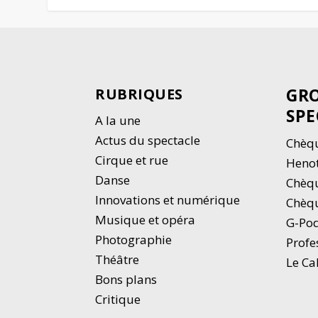
GRO
RUBRIQUES
SPE
A la une
Actus du spectacle
Chèqu
Cirque et rue
Heno
Danse
Chèq
Innovations et numérique
Chèqu
Musique et opéra
G-Po
Photographie
Profe
Thé
â
tre
Le Ca
Bons plans
Critique