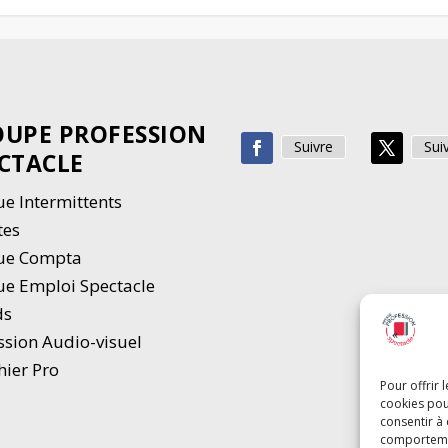
UPE PROFESSION
Suivre
Sui
CTACLE
e Intermittents
tes
ue Compta
e Emploi Spectacle
ds
ssion Audio-visuel
hier Pro
Pour offrir 
cookies pou
consentir à
comportement