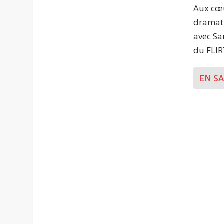
Aux cœur
dramatu
avec Sa
du FLIRT
EN S