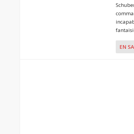
Schuber
command
incapab
fantaisi
EN S