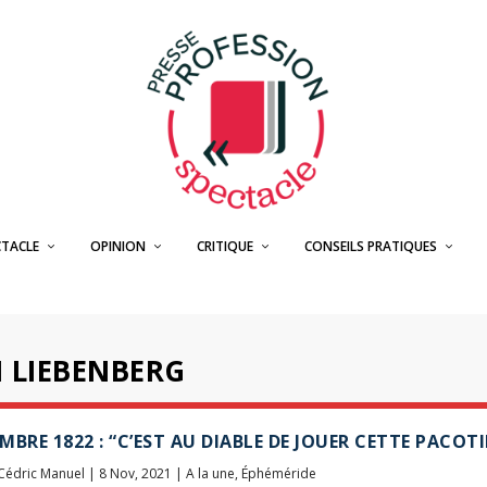
CTACLE
OPINION
CRITIQUE
CONSEILS PRATIQUES
 LIEBENBERG
MBRE 1822 : “C’EST AU DIABLE DE JOUER CETTE PACOTIL
Cédric Manuel
|
8 Nov, 2021
|
A la une
,
Éphéméride