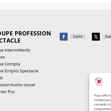
UPE PROFESSION
Suivre
Sui
CTACLE
e Intermittents
tes
ue Compta
e Emploi Spectacle
ds
ssion Audio-visuel
hier Pro
Pour offrir 
cookies pou
consentir à
comportement