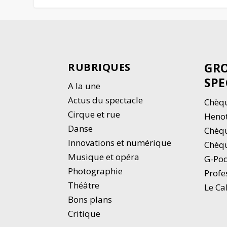
GRO
RUBRIQUES
SPE
A la une
Actus du spectacle
Chèqu
Cirque et rue
Heno
Danse
Chèq
Innovations et numérique
Chèqu
Musique et opéra
G-Po
Photographie
Profe
Thé
â
tre
Le Ca
Bons plans
Critique