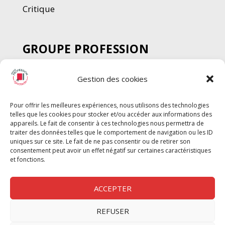
Critique
GROUPE PROFESSION
SPECTACLE
Gestion des cookies
Chèque Intermittents
Henotes
Pour offrir les meilleures expériences, nous utilisons des technologies
Chèque Compta
telles que les cookies pour stocker et/ou accéder aux informations des
Chèque Emploi Spectacle
appareils. Le fait de consentir à ces technologies nous permettra de
traiter des données telles que le comportement de navigation ou les ID
G-Pods
uniques sur ce site. Le fait de ne pas consentir ou de retirer son
consentement peut avoir un effet négatif sur certaines caractéristiques
Profession Audio-visuel
Suivre
Suivre
et fonctions.
Le Cahier Pro
ACCEPTER
REFUSER