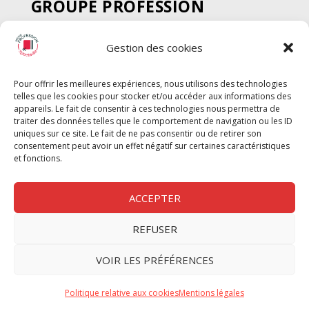
GROUPE PROFESSION
SPECTACLE
Gestion des cookies
Chèque Intermittents
Henotes
Pour offrir les meilleures expériences, nous utilisons des technologies
Chèque Compta
telles que les cookies pour stocker et/ou accéder aux informations des
Chèque Emploi Spectacle
appareils. Le fait de consentir à ces technologies nous permettra de
traiter des données telles que le comportement de navigation ou les ID
G-Pods
uniques sur ce site. Le fait de ne pas consentir ou de retirer son
consentement peut avoir un effet négatif sur certaines caractéristiques
Profession Audio-visuel
Suivre
Suivre
et fonctions.
Le Cahier Pro
ACCEPTER
REFUSER
Nous contacter
VOIR LES PRÉFÉRENCES
Politique de confidentilité
Politique relative aux cookies
Mentions légales