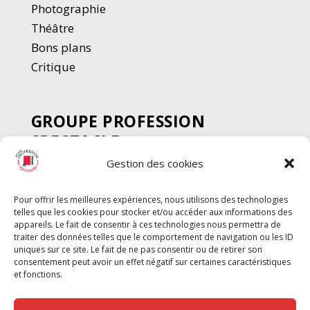
Photographie
Thé
â
tre
Bons plans
Critique
GROUPE PROFESSION
SPECTACLE
Gestion des cookies
Chèque Intermittents
Henotes
Pour offrir les meilleures expériences, nous utilisons des technologies
Chèque Compta
telles que les cookies pour stocker et/ou accéder aux informations des
Chèque Emploi Spectacle
appareils. Le fait de consentir à ces technologies nous permettra de
traiter des données telles que le comportement de navigation ou les ID
G-Pods
uniques sur ce site. Le fait de ne pas consentir ou de retirer son
consentement peut avoir un effet négatif sur certaines caractéristiques
Profession Audio-visuel
Suivre
Suivre
et fonctions.
Le Cahier Pro