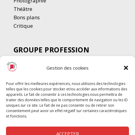
Photographie
Thé
â
tre
Bons plans
Critique
GROUPE PROFESSION
SPECTACLE
Gestion des cookies
Chèque Intermittents
Henotes
Pour offrir les meilleures expériences, nous utilisons des technologies
Chèque Compta
telles que les cookies pour stocker et/ou accéder aux informations des
Chèque Emploi Spectacle
appareils. Le fait de consentir à ces technologies nous permettra de
traiter des données telles que le comportement de navigation ou les ID
G-Pods
uniques sur ce site. Le fait de ne pas consentir ou de retirer son
consentement peut avoir un effet négatif sur certaines caractéristiques
Profession Audio-visuel
Suivre
Suivre
et fonctions.
Le Cahier Pro
ACCEPTER