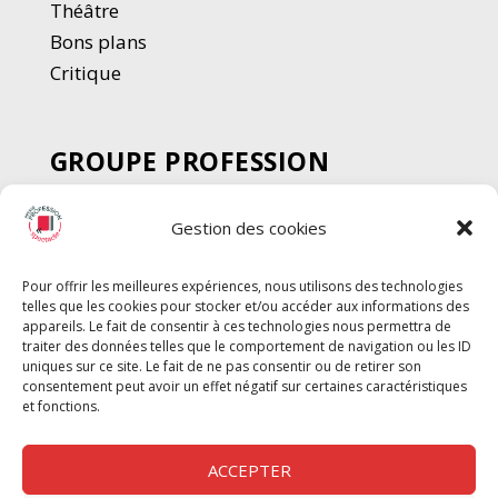
Thé
â
tre
Bons plans
Critique
GROUPE PROFESSION
SPECTACLE
Gestion des cookies
Chèque Intermittents
Henotes
Pour offrir les meilleures expériences, nous utilisons des technologies
Chèque Compta
telles que les cookies pour stocker et/ou accéder aux informations des
Chèque Emploi Spectacle
appareils. Le fait de consentir à ces technologies nous permettra de
traiter des données telles que le comportement de navigation ou les ID
G-Pods
uniques sur ce site. Le fait de ne pas consentir ou de retirer son
consentement peut avoir un effet négatif sur certaines caractéristiques
Profession Audio-visuel
Suivre
Suivre
et fonctions.
Le Cahier Pro
ACCEPTER