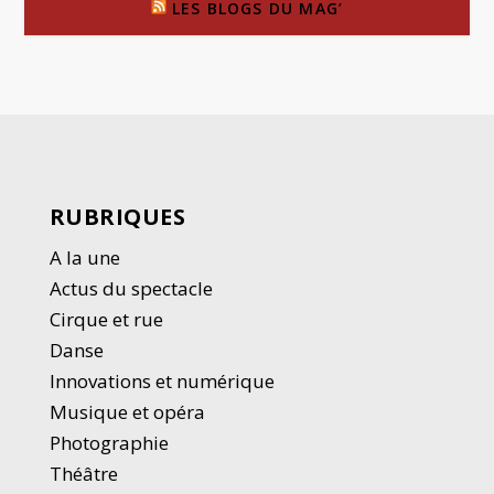
LES BLOGS DU MAG’
RUBRIQUES
A la une
Actus du spectacle
Cirque et rue
Danse
Innovations et numérique
Musique et opéra
Photographie
Thé
â
tre