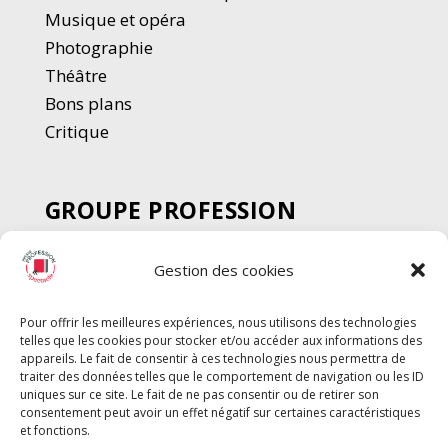
Musique et opéra
Photographie
Thé
â
tre
Bons plans
Critique
GROUPE PROFESSION
SPECTACLE
Gestion des cookies
Chèque Intermittents
Henotes
Pour offrir les meilleures expériences, nous utilisons des technologies
Chèque Compta
telles que les cookies pour stocker et/ou accéder aux informations des
appareils. Le fait de consentir à ces technologies nous permettra de
Chèque Emploi Spectacle
traiter des données telles que le comportement de navigation ou les ID
G-Pods
uniques sur ce site. Le fait de ne pas consentir ou de retirer son
consentement peut avoir un effet négatif sur certaines caractéristiques
Profession Audio-visuel
Suivre
Suivre
et fonctions.
Le Cahier Pro