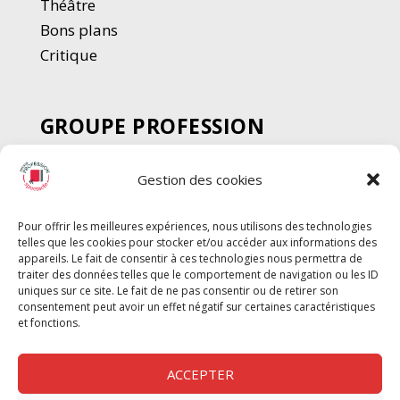
Thé
â
tre
Bons plans
Critique
GROUPE PROFESSION
SPECTACLE
Gestion des cookies
Chèque Intermittents
Henotes
Pour offrir les meilleures expériences, nous utilisons des technologies
Chèque Compta
telles que les cookies pour stocker et/ou accéder aux informations des
Chèque Emploi Spectacle
appareils. Le fait de consentir à ces technologies nous permettra de
traiter des données telles que le comportement de navigation ou les ID
G-Pods
uniques sur ce site. Le fait de ne pas consentir ou de retirer son
consentement peut avoir un effet négatif sur certaines caractéristiques
Profession Audio-visuel
Suivre
Suivre
et fonctions.
Le Cahier Pro
ACCEPTER