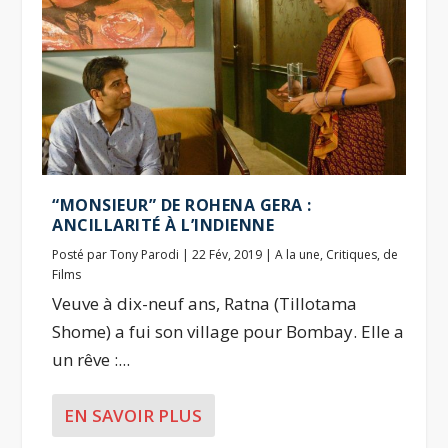
“MONSIEUR” DE ROHENA GERA :
ANCILLARITÉ À L’INDIENNE
Posté par
Tony Parodi
|
22 Fév, 2019
|
A la une
,
Critiques
,
de
Films
Veuve à dix-neuf ans, Ratna (Tillotama
Shome) a fui son village pour Bombay. Elle a
un rêve :...
EN SAVOIR PLUS