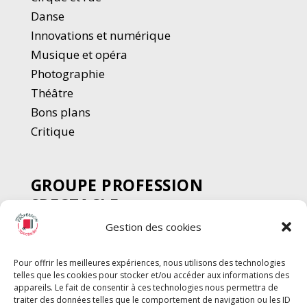
Danse
Innovations et numérique
Musique et opéra
Photographie
Thé
â
tre
Bons plans
Critique
GROUPE PROFESSION
SPECTACLE
Gestion des cookies
Chèque Intermittents
Henotes
Pour offrir les meilleures expériences, nous utilisons des technologies
Chèque Compta
telles que les cookies pour stocker et/ou accéder aux informations des
Chèque Emploi Spectacle
appareils. Le fait de consentir à ces technologies nous permettra de
traiter des données telles que le comportement de navigation ou les ID