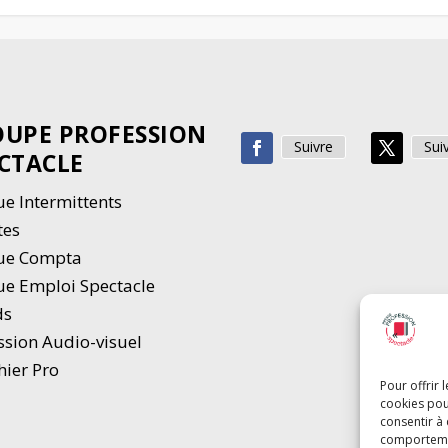
UPE PROFESSION
Suivre
Sui
CTACLE
e Intermittents
tes
ue Compta
e Emploi Spectacle
ds
ssion Audio-visuel
hier Pro
Pour offrir 
cookies pou
consentir à
comportement