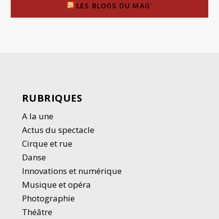
LES BLOGS DU MAG’
RUBRIQUES
A la une
Actus du spectacle
Cirque et rue
Danse
Innovations et numérique
Musique et opéra
Photographie
Thé
â
tre