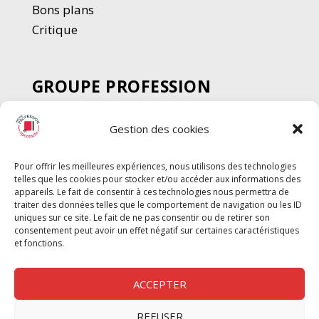
Bons plans
Critique
GROUPE PROFESSION
SPECTACLE
Gestion des cookies
Chèque Intermittents
Henotes
Pour offrir les meilleures expériences, nous utilisons des technologies
Chèque Compta
telles que les cookies pour stocker et/ou accéder aux informations des
Chèque Emploi Spectacle
appareils. Le fait de consentir à ces technologies nous permettra de
traiter des données telles que le comportement de navigation ou les ID
G-Pods
uniques sur ce site. Le fait de ne pas consentir ou de retirer son
consentement peut avoir un effet négatif sur certaines caractéristiques
Profession Audio-visuel
Suivre
Suivre
et fonctions.
Le Cahier Pro
ACCEPTER
REFUSER