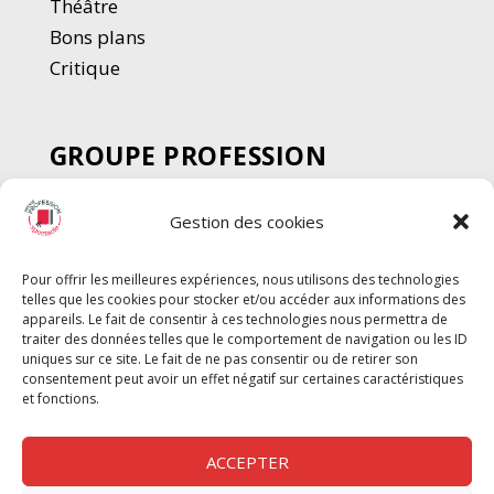
Thé
â
tre
Bons plans
Critique
GROUPE PROFESSION
SPECTACLE
Gestion des cookies
Chèque Intermittents
Henotes
Pour offrir les meilleures expériences, nous utilisons des technologies
Chèque Compta
telles que les cookies pour stocker et/ou accéder aux informations des
Chèque Emploi Spectacle
appareils. Le fait de consentir à ces technologies nous permettra de
traiter des données telles que le comportement de navigation ou les ID
G-Pods
uniques sur ce site. Le fait de ne pas consentir ou de retirer son
consentement peut avoir un effet négatif sur certaines caractéristiques
Profession Audio-visuel
Suivre
Suivre
et fonctions.
Le Cahier Pro
ACCEPTER