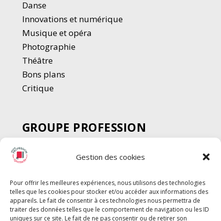
Danse
Innovations et numérique
Musique et opéra
Photographie
Thé
â
tre
Bons plans
Critique
GROUPE PROFESSION
SPECTACLE
Gestion des cookies
Chèque Intermittents
Henotes
Pour offrir les meilleures expériences, nous utilisons des technologies
Chèque Compta
telles que les cookies pour stocker et/ou accéder aux informations des
Chèque Emploi Spectacle
appareils. Le fait de consentir à ces technologies nous permettra de
traiter des données telles que le comportement de navigation ou les ID
G-Pods
uniques sur ce site. Le fait de ne pas consentir ou de retirer son