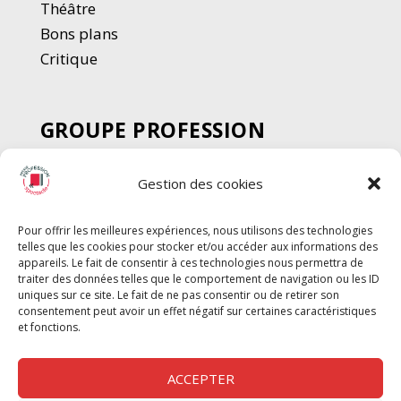
Thé
â
tre
Bons plans
Critique
GROUPE PROFESSION
SPECTACLE
Gestion des cookies
Chèque Intermittents
Henotes
Pour offrir les meilleures expériences, nous utilisons des technologies
Chèque Compta
telles que les cookies pour stocker et/ou accéder aux informations des
Chèque Emploi Spectacle
appareils. Le fait de consentir à ces technologies nous permettra de
traiter des données telles que le comportement de navigation ou les ID
G-Pods
uniques sur ce site. Le fait de ne pas consentir ou de retirer son
consentement peut avoir un effet négatif sur certaines caractéristiques
Profession Audio-visuel
Suivre
Suivre
et fonctions.
Le Cahier Pro
ACCEPTER