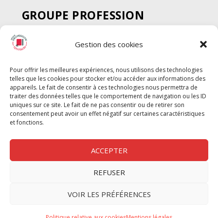
GROUPE PROFESSION
SPECTACLE
Gestion des cookies
Chèque Intermittents
Henotes
Pour offrir les meilleures expériences, nous utilisons des technologies
Chèque Compta
telles que les cookies pour stocker et/ou accéder aux informations des
Chèque Emploi Spectacle
appareils. Le fait de consentir à ces technologies nous permettra de
traiter des données telles que le comportement de navigation ou les ID
G-Pods
uniques sur ce site. Le fait de ne pas consentir ou de retirer son
consentement peut avoir un effet négatif sur certaines caractéristiques
Profession Audio-visuel
Suivre
Suivre
et fonctions.
Le Cahier Pro
ACCEPTER
REFUSER
Nous contacter
VOIR LES PRÉFÉRENCES
Politique de confidentilité
Politique relative aux cookies
Mentions légales